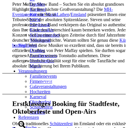
Peter Maffay Show Band – Suchen Sie ein absolut grandioses
Doubles
Highlight für Ihre nächste Großveranstaltung? Die
MH-
Karneval
Eventagentur
mit Sitz in
Lathen
/
Emsland
präsentiert Ihnen eine
Kölsche Musik
Tribute-Show der absoluten Spitzenklasse. Steven und seine
NDW
professionelle Live-Band verkörpern das Original so authentisch
Partymusik
dass Ihre Gäste den Unterschied kaum bemerken werden. Jedes
Rockmusiker
Konzert wird zu einer rockigen Zeitreise durch fünf Jahrzehnte
Schlagermusiker
deutscher Musikgeschichte. Warum sollten Sie genau diese
Küns
Volksmusik
buchen
? Weil diese Musiker so exzellent sind, dass sie bereits i
Highlights
offiziellen Auftrag von Peter Maffay spielten. Sie durften sogar 
Doubles
eigenes Album in seinem Tonstudio aufnehmen. Diese
Familienevents
außergewöhnliche Qualität sorgt für eine volle Tanzfläche und
Internationale
absolute Begeisterung bei Ihrem Publikum.
Musik
Veranstaltungen
Familienevents
Künstleranfrage Kontakt
Firmenevent
Galaveranstaltungen
Hochzeiten
Karneval
Oktoberfest
Erstklassiges Booking für Stadtfeste,
Schützenfest
Oktoberfeste und Open-Airs
Stadtfest
Referenzen
Ob ein traditionelles
Schützenfest
im Emsland oder ein exklusiv
Suche