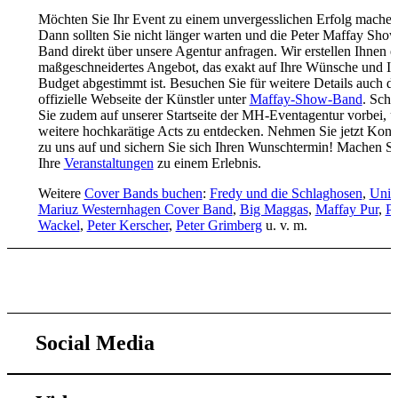
Möchten Sie Ihr Event zu einem unvergesslichen Erfolg mache
Dann sollten Sie nicht länger warten und die Peter Maffay Sho
Band direkt über unsere Agentur anfragen. Wir erstellen Ihnen e
maßgeschneidertes Angebot, das exakt auf Ihre Wünsche und Ih
Budget abgestimmt ist. Besuchen Sie für weitere Details auch di
offizielle Webseite der Künstler unter
Maffay-Show-Band
. Sch
Sie zudem auf unserer Startseite der MH-Eventagentur vorbei, 
weitere hochkarätige Acts zu entdecken. Nehmen Sie jetzt Kont
zu uns auf und sichern Sie sich Ihren Wunschtermin! Machen Si
Ihre
Veranstaltungen
zu einem Erlebnis.
Weitere
Cover Bands buchen
:
Fredy und die Schlaghosen
,
Unit
Mariuz Westernhagen Cover Band
,
Big Maggas
,
Maffay Pur
,
Pe
Wackel
,
Peter Kerscher
,
Peter Grimberg
u. v. m.
Zum Kontaktformular
Social Media