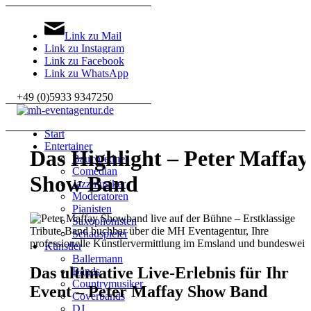
Link zu Mail
Link zu Instagram
Link zu Facebook
Link zu WhatsApp
+49 (0)5933 9347250
Start
Entertainer
Das Highlight – Peter Maffay
Bauchredner
Comedian
Show Band
Jazzmusiker
Moderatoren
Pianisten
Saxophonisten
Schauspieler
Künstler
Ballermann
Das ultimative Live-Erlebnis für Ihr
Bands
Countrymusiker
Event – Peter Maffay Show Band
Coverbands
DJ