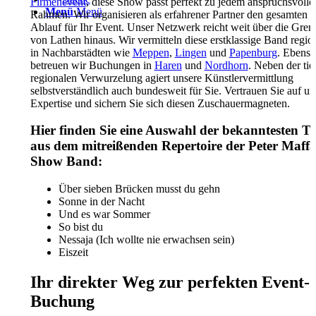
Firmenevent
, diese Show passt perfekt zu jedem anspruchsvolle
Menü
Menü
Rahmen. Wir organisieren als erfahrener Partner den gesamten
Ablauf für Ihr Event. Unser Netzwerk reicht weit über die Gren
von Lathen hinaus. Wir vermitteln diese erstklassige Band regio
in Nachbarstädten wie
Meppen
,
Lingen
und
Papenburg
. Ebenso
betreuen wir Buchungen in
Haren
und
Nordhorn
. Neben der tie
regionalen Verwurzelung agiert unsere Künstlervermittlung
selbstverständlich auch bundesweit für Sie. Vertrauen Sie auf un
Expertise und sichern Sie sich diesen Zuschauermagneten.
Hier finden Sie eine Auswahl der bekanntesten Tit
aus dem mitreißenden Repertoire der Peter Maff
Show Band:
Über sieben Brücken musst du gehn
Sonne in der Nacht
Und es war Sommer
So bist du
Nessaja (Ich wollte nie erwachsen sein)
Eiszeit
Ihr direkter Weg zur perfekten Event-
Buchung