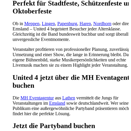
Perfekt für Stadtfeste, Schützenfeste u
Oktoberfeste
Ob in
Meppen
,
Lingen
,
Papenburg
,
Haren
,
Nordhorn
oder direk
Emsland – United 4 begeistert Besucher jeder Altersklasse.
Gleichzeitig ist die Band bundesweit buchbar und sorgt überall f
unvergessliche Eventmomente.
Veranstalter profitieren von professioneller Planung, zuverlässig
Umsetzung und einer Show, die lange in Erinnerung bleibt. Das
eigene Bühnenbild, starke Musikerpersönlichkeiten und echte
Livemusik machen sie zu einem Highlight jeder Veranstaltung.
United 4 jetzt über die MH Eventagent
buchen
Die
MH Eventagentur
aus
Lathen
vermittelt die Jungs für
Veranstaltungen im
Emsland
sowie deutschlandweit. Wer seine
Publikum eine außergewöhnliche Partyband präsentieren möcht
findet hier die perfekte Lösung.
Jetzt die Partyband buchen