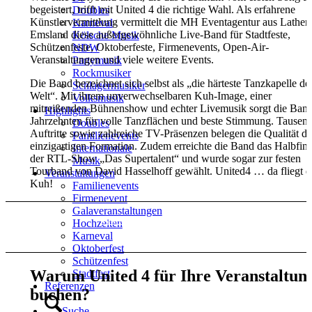
begeistert, trifft mit United 4 die richtige Wahl. Als erfahrene
Doubles
Künstlervermittlung vermittelt die MH Eventagentur aus Lathen
Karneval
Emsland diese außergewöhnliche Live-Band für Stadtfeste,
Kölsche Musik
Schützenfeste, Oktoberfeste, Firmenevents, Open-Air-
NDW
Veranstaltungen und viele weitere Events.
Partymusik
Rockmusiker
Die Band bezeichnet sich selbst als „die härteste Tanzkapelle de
Schlagermusiker
Welt“. Mit ihrem unverwechselbaren Kuh-Image, einer
Volksmusik
mitreißenden Bühnenshow und echter Livemusik sorgt die Band 
Highlights
Jahrzehnten für volle Tanzflächen und beste Stimmung. Tausen
Doubles
Auftritte sowie zahlreiche TV-Präsenzen belegen die Qualität di
Familienevents
einzigartigen Formation. Zudem erreichte die Band das Halbfina
Internationale
der RTL-Show „Das Supertalent“ und wurde sogar zur festen
Musik
Tourband von David Hasselhoff gewählt. United4 … da fliegt d
Veranstaltungen
Kuh!
Familienevents
Firmenevent
Galaveranstaltungen
Künstleranfrage Kontakt
Hochzeiten
Karneval
Oktoberfest
Schützenfest
Warum United 4 für Ihre Veranstaltun
Stadtfest
Referenzen
buchen?
Suche