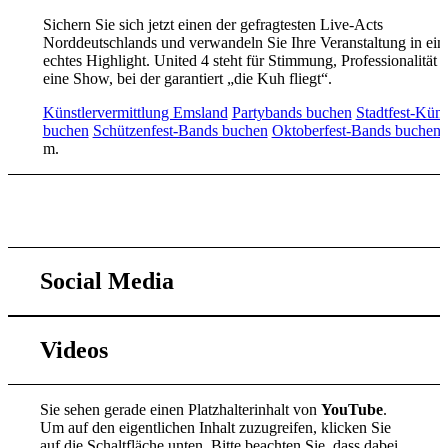
Sichern Sie sich jetzt einen der gefragtesten Live-Acts
Norddeutschlands und verwandeln Sie Ihre Veranstaltung in ein
echtes Highlight. United 4 steht für Stimmung, Professionalität 
eine Show, bei der garantiert „die Kuh fliegt“.
Künstlervermittlung Emsland
Partybands buchen
Stadtfest-Küns
buchen
Schützenfest-Bands buchen
Oktoberfest-Bands buchen
u
m.
Zum Kontaktformular
Social Media
Videos
Sie sehen gerade einen Platzhalterinhalt von
YouTube
.
Um auf den eigentlichen Inhalt zuzugreifen, klicken Sie
auf die Schaltfläche unten. Bitte beachten Sie, dass dabei