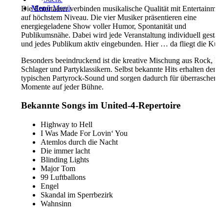
Menü
Menü
Die Entertainer verbinden musikalische Qualität mit Entertainme
auf höchstem Niveau. Die vier Musiker präsentieren eine
energiegeladene Show voller Humor, Spontanität und
Publikumsnähe. Dabei wird jede Veranstaltung individuell gestal
und jedes Publikum aktiv eingebunden. Hier … da fliegt die Ku
Besonders beeindruckend ist die kreative Mischung aus Rock, P
Schlager und Partyklassikern. Selbst bekannte Hits erhalten den
typischen Partyrock-Sound und sorgen dadurch für überraschen
Momente auf jeder Bühne.
Bekannte Songs im United-4-Repertoire
Highway to Hell
I Was Made For Lovin‘ You
Atemlos durch die Nacht
Die immer lacht
Blinding Lights
Major Tom
99 Luftballons
Engel
Skandal im Sperrbezirk
Wahnsinn