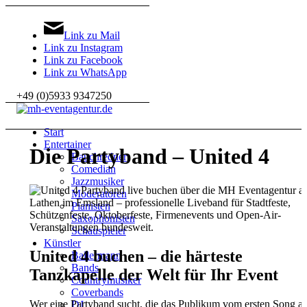
Link zu Mail
Link zu Instagram
Link zu Facebook
Link zu WhatsApp
+49 (0)5933 9347250
Start
Entertainer
Die Partyband – United 4
Bauchredner
Comedian
Jazzmusiker
Moderatoren
Pianisten
Saxophonisten
Schauspieler
Künstler
United 4 buchen – die härteste
Ballermann
Bands
Tanzkapelle der Welt für Ihr Event
Countrymusiker
Coverbands
Wer eine Partyband sucht, die das Publikum vom ersten Song a
DJ