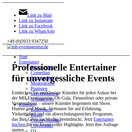
Link zu Mail
Link zu Instagram
Link zu Facebook
Link zu WhatsApp
+49 (0)5933 9347250
Start
Entertainer
Professionelle Entertainer
Bauchredner
Comedian
für unvergessliche Events
Jazzmusiker
Moderatoren
Pianisten
Entdecken Sie erstklassige Künstler für jeden Anlass bei
Saxophonisten
der MH Eventagentur. Ob Gala, Firmenfeier oder private
Schauspieler
Veranstaltung – unsere Künstler begeistern mit Show,
Künstler
Humor und Musik. Vertrauen Sie auf Erfahrung,
Ballermann
Vielseitigkeit und ein abwechslungsreiches Programm,
Bands
das Ihre Gäste nachhaltig beeindruckt. Jetzt
Entertainer
Countrymusiker
buchen
für ein Event voller Highlights. Jetzt ihre Anfrage
Coverbands
starten.
DJ