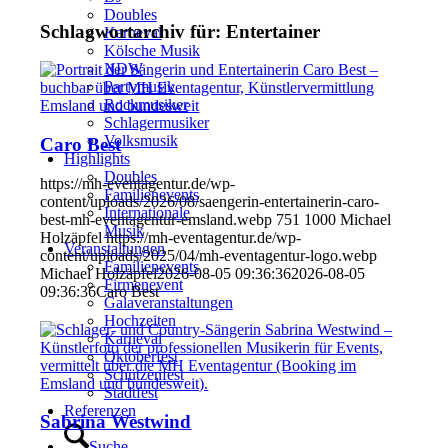
Doubles
Schlagwortarchiv für:
Entertainer
Karneval
Kölsche Musik
NDW
Partymusik
Rockmusiker
Schlagermusiker
Volksmusik
Caro Best
Highlights
Doubles
https://mh-eventagentur.de/wp-
Familienevents
content/uploads/2026/08/saengerin-entertainerin-caro-
Internationale
best-mh-eventagentur-emsland.webp
751
1000
Michael
Musik
Holzäpfel
https://mh-eventagentur.de/wp-
Veranstaltungen
content/uploads/2025/04/mh-eventagentur-logo.webp
Familienevents
Michael Holzäpfel
2026-08-05 09:36:36
2026-08-05
Firmenevent
09:36:36
Caro Best
Galaveranstaltungen
Hochzeiten
Karneval
Oktoberfest
Schützenfest
Stadtfest
Referenzen
Sabrina Westwind
Suche