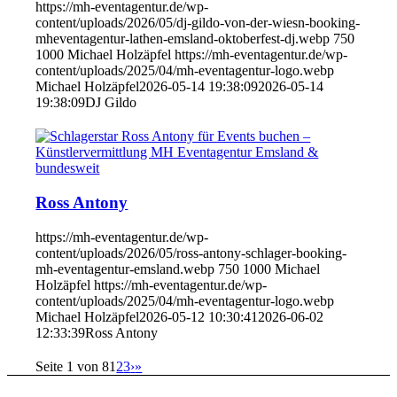
https://mh-eventagentur.de/wp-
content/uploads/2026/05/dj-gildo-von-der-wiesn-booking-
mheventagentur-lathen-emsland-oktoberfest-dj.webp
750
1000
Michael Holzäpfel
https://mh-eventagentur.de/wp-
content/uploads/2025/04/mh-eventagentur-logo.webp
Michael Holzäpfel
2026-05-14 19:38:09
2026-05-14
19:38:09
DJ Gildo
Ross Antony
https://mh-eventagentur.de/wp-
content/uploads/2026/05/ross-antony-schlager-booking-
mh-eventagentur-emsland.webp
750
1000
Michael
Holzäpfel
https://mh-eventagentur.de/wp-
content/uploads/2025/04/mh-eventagentur-logo.webp
Michael Holzäpfel
2026-05-12 10:30:41
2026-06-02
12:33:39
Ross Antony
Seite 1 von 8
1
2
3
›
»