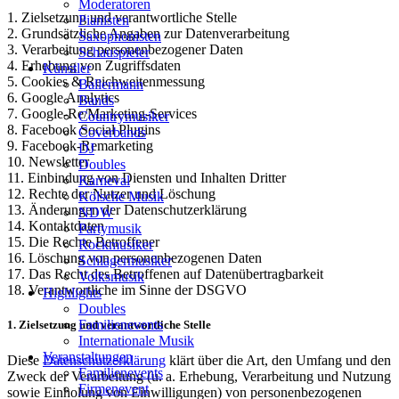
Moderatoren
1. Zielsetzung und verantwortliche Stelle
Pianisten
2. Grundsätzliche Angaben zur Datenverarbeitung
Saxophonisten
3. Verarbeitung personenbezogener Daten
Schauspieler
4. Erhebung von Zugriffsdaten
Künstler
5. Cookies & Reichweitenmessung
Ballermann
6. Google Analytics
Bands
7. Google-Re/Marketing-Services
Countrymusiker
8. Facebook Social Plugins
Coverbands
9. Facebook-Remarketing
DJ
10. Newsletter
Doubles
11. Einbindung von Diensten und Inhalten Dritter
Karneval
12. Rechte der Nutzer und Löschung
Kölsche Musik
13. Änderungen der Datenschutzerklärung
NDW
14. Kontaktdaten
Partymusik
15. Die Rechte Betroffener
Rockmusiker
16. Löschung von personenbezogenen Daten
Schlagermusiker
17. Das Recht des Betroffenen auf Datenübertragbarkeit
Volksmusik
18. Verantwortliche im Sinne der DSGVO
Highlights
Doubles
Familienevents
1. Zielsetzung und verantwortliche Stelle
Internationale Musik
Veranstaltungen
Diese
Datenschutzerklärung
klärt über die Art, den Umfang und den
Familienevents
Zweck der Verarbeitung (u. a. Erhebung, Verarbeitung und Nutzung
Firmenevent
sowie Einholung von Einwilligungen) von personenbezogenen