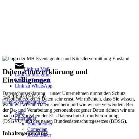
Link zu Mail
Datenschutzerklärung und
Link zu Instagram
Einwilligungen
Link zu Facebook
Link zu WhatsApp
Datenschutzerklärung – unser Unternehmen nimmt den Schutz
+49 (0)5933 9347250
personenbezogener Daten sehr ernst. Wir möchten, dass Sie wissen,
wann wir welche Daten speichern und wie wir sie verwenden. Bei
der Be- und Verarbeitung personenbezogener Daten richten wir uns
Start
nach den Vorgaben der EU-Datenschutz-Grundverordnung
Entertainer
(DSGVO) und des neuen Bundesdatenschutzgesetzes (BDSG).
Bauchredner
Comedian
Inhaltsverzeichnis
Jazzmusiker