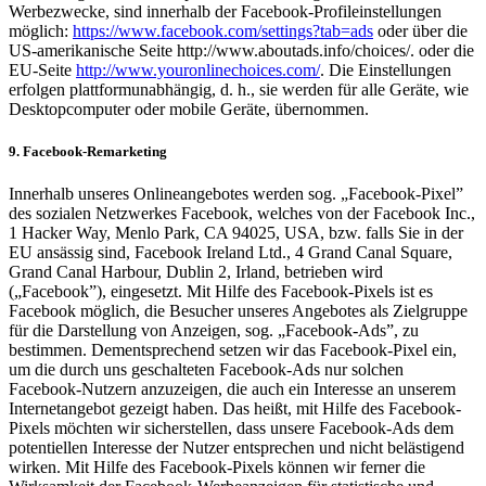
Werbezwecke, sind innerhalb der Facebook-Profileinstellungen
möglich:
https://www.facebook.com/
settings?tab=ads
oder über die
US-amerikanische Seite http://www.aboutads.info/choices/. oder die
EU-Seite
http://www.youronlinechoices.com/
. Die Einstellungen
erfolgen plattformunabhängig, d. h., sie werden für alle Geräte, wie
Desktopcomputer oder mobile Geräte, übernommen.
9. Facebook-Remarketing
Innerhalb unseres Onlineangebotes werden sog. „Facebook-Pixel”
des sozialen Netzwerkes Facebook, welches von der Facebook Inc.,
1 Hacker Way, Menlo Park, CA 94025, USA, bzw. falls Sie in der
EU ansässig sind, Facebook Ireland Ltd., 4 Grand Canal Square,
Grand Canal Harbour, Dublin 2, Irland, betrieben wird
(„Facebook”), eingesetzt. Mit Hilfe des Facebook-Pixels ist es
Facebook möglich, die Besucher unseres Angebotes als Zielgruppe
für die Darstellung von Anzeigen, sog. „Facebook-Ads”, zu
bestimmen. Dementsprechend setzen wir das Facebook-Pixel ein,
um die durch uns geschalteten Facebook-Ads nur solchen
Facebook-Nutzern anzuzeigen, die auch ein Interesse an unserem
Internetangebot gezeigt haben. Das heißt, mit Hilfe des Facebook-
Pixels möchten wir sicherstellen, dass unsere Facebook-Ads dem
potentiellen Interesse der Nutzer entsprechen und nicht belästigend
wirken. Mit Hilfe des Facebook-Pixels können wir ferner die