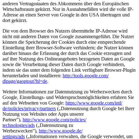
anderen Vertragsstaaten des Abkommens über den Europäischen
Wirtschaftsraum gekürzt. Nur in Ausnahmefällen wird die volle IP-
Adresse an einen Server von Google in den USA übertragen und
dort gekürzt.
Die von dem Browser des Nutzers übermittelte IP-Adresse wird
nicht mit anderen Daten von Google zusammengeführt. Die Nutzer
können die Speicherung der Cookies durch eine entsprechende
Einstellung ihrer Browser-Software verhindern; die Nutzer können
darüber hinaus die Erfassung der durch das Cookie erzeugten und
auf ihre Nutzung des Onlineangebotes bezogenen Daten an Google
sowie die Verarbeitung dieser Daten durch Google verhindern,
indem sie das unter dem folgenden Link verfügbare Browser-Plugin
herunterladen und installieren:
http://tools.google.com/
dlpage/gaoptout?hl=de
.
Weitere Informationen zur Datennutzung zu Werbezwecken durch
Google, Einstellungs- und Widerspruchsmöglichkeiten erfahren Sie
auf den Webseiten von Google:
https://www.google.com/intl/
de/policies/privacy/partners
(„Datennutzung durch Google bei Ihrer
Nutzung von Websites oder Apps unserer
Partner”),
http://www.google.com/policies/
technologies/ads
(„Datennutzung zu
Werbezwecken”),
http://www.google.de/
settings/ads
(„Informationen verwalten, die Google verwendet, um