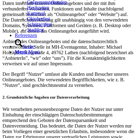
Galaveranstaltungen
Daten innerhalb unseres Onlineangebotes und der mit ihm
Hochzeiten
verbundenen Webseiten, Funktionen und Inhalte (nachfolgend
Karneval
gemeinsam bezeichnet als “Onlineangebot” oder “Website”) auf.
Oktoberfest
Die Datenschutzerklärung gilt unabhängig von den verwendeten
Schützenfest
Domains, Systemen, Plattformen und Geräten (z. B. Desktop oder
Stadtfest
Mobile), auf denen das Onlineangebot ausgeführt wird.
Referenzen
Anbieter des Onlineangebotes und die datenschutzrechtlich
Suche
verantwortliche Stelle ist MH-Eventagentur, Inhaber: Michael
Menü
Menü
Holzäpfel, Ringstraße 4, 49762 Lathen (nachfolgend bezeichnet als
“AnbieterIn”, “wir” oder “uns”). Für die Kontaktmöglichkeiten
verweisen wir auf unser Impressum.
Der Begriff “Nutzer” umfasst alle Kunden und Besucher unseres
Onlineangebotes. Die verwendeten Begrifflichkeiten, wie z. B.
“Nutzer”, sind geschlechtsneutral zu verstehen.
2. Grundsätzliche Angaben zur Datenverarbeitung
Wir verarbeiten personenbezogene Daten der Nutzer nur unter
Einhaltung der einschlägigen Datenschutzbestimmungen
entsprechend den Geboten der Datensparsamkeit und
Datenvermeidung. Das bedeutet, die Daten der Nutzer werden nur
beim Vorliegen einer gesetzlichen Erlaubnis, insbesondere wenn die
Daten zur Erbringung unserer vertraglichen Leistungen sowie