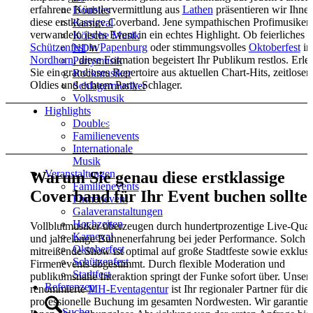
erfahrene Künstlervermittlung aus
Lathen
präsentieren wir Ihne
Doubles
diese erstklassige Coverband. Jene sympathischen Profimusiker
Karneval
verwandeln jedes Event in ein echtes Highlight. Ob feierliches
Kölsche Musik
Schützenfest
in
Papenburg
oder stimmungsvolles
Oktoberfest
in
NDW
Nordhorn
, diese Formation begeistert Ihr Publikum restlos. Erle
Partymusik
Sie ein grandioses Repertoire aus aktuellen Chart-Hits, zeitlosen
Rockmusiker
Oldies und echtem Party-Schlager.
Schlagermusiker
Volksmusik
Highlights
Künstleranfrage Kontakt
Doubles
Familienevents
Internationale
Musik
Veranstaltungen
Warum Sie genau diese erstklassige
Familienevents
Coverband für Ihr Event buchen sollte
Firmenevent
Galaveranstaltungen
Hochzeiten
Vollblutmusiker überzeugen durch hundertprozentige Live-Quali
Karneval
und jahrelange Bühnenerfahrung bei jeder Performance. Solch
Oktoberfest
mitreißende Show ist optimal auf große Stadtfeste sowie exklusi
Schützenfest
Firmenevents abgestimmt. Durch flexible Moderation und
Stadtfest
publikumsnahe Interaktion springt der Funke sofort über. Unser
Referenzen
renommierte
MH-Eventagentur
ist Ihr regionaler Partner für die
professionelle Buchung im gesamten Nordwesten. Wir garantier
Suche