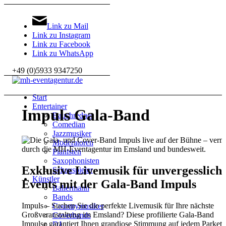
Link zu Mail
Link zu Instagram
Link zu Facebook
Link zu WhatsApp
+49 (0)5933 9347250
Start
Entertainer
Impuls Gala-Band
Bauchredner
Comedian
Jazzmusiker
Moderatoren
Pianisten
Saxophonisten
Exklusive Livemusik für unvergesslich
Schauspieler
Künstler
Events mit der Gala-Band Impuls
Ballermann
Bands
Impuls – Suchen Sie die perfekte Livemusik für Ihre nächste
Countrymusiker
Großveranstaltung im Emsland? Diese profilierte Gala-Band
Coverbands
Impulse garantiert Ihnen grandiose Stimmung auf jedem Parkett.
DJ