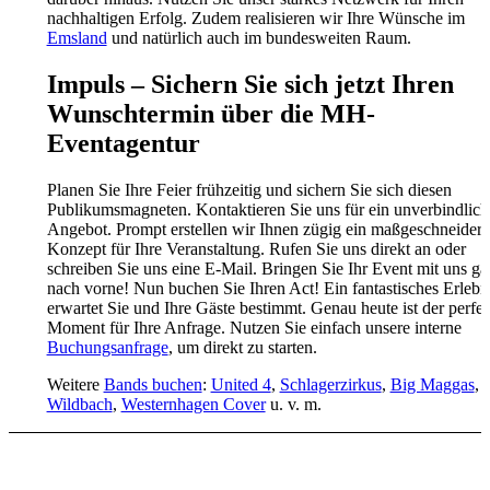
nachhaltigen Erfolg. Zudem realisieren wir Ihre Wünsche im
Emsland
und natürlich auch im bundesweiten Raum.
Impuls – Sichern Sie sich jetzt Ihren
Wunschtermin über die MH-
Eventagentur
Planen Sie Ihre Feier frühzeitig und sichern Sie sich diesen
Publikumsmagneten. Kontaktieren Sie uns für ein unverbindlich
Angebot. Prompt erstellen wir Ihnen zügig ein maßgeschneidert
Konzept für Ihre Veranstaltung. Rufen Sie uns direkt an oder
schreiben Sie uns eine E-Mail. Bringen Sie Ihr Event mit uns ga
nach vorne! Nun buchen Sie Ihren Act! Ein fantastisches Erlebn
erwartet Sie und Ihre Gäste bestimmt. Genau heute ist der perfek
Moment für Ihre Anfrage. Nutzen Sie einfach unsere interne
Buchungsanfrage
, um direkt zu starten.
Weitere
Bands buchen
:
United 4
,
Schlagerzirkus
,
Big Maggas
,
Wildbach
,
Westernhagen Cover
u. v. m.
Zum Kontaktformular