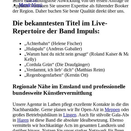
Ihnen eine reibungslose Abwicklung von der ersten Anfrage bis
Menü
Menü
Applaus. Vertrauen Sie unserer Expertise als führender Booker 
der Region. Daher buchen Sie beste Qualität direkt über uns.
Die bekanntesten Titel im Live-
Repertoire der Band Impuls:
„Achterbahn“ (Helene Fischer)
„Hulapalu“ (Andreas Gabalier)
„Warum hast du nicht nein gesagt“ (Roland Kaiser & Mai
Kelly)
„Cordula Grün“ (Die Draufgänger)
„Verdammt, ich lieb‘ dich“ (Matthias Reim)
„Regenbogenfarben“ (Kerstin Ott)
Regionale Nähe im Emsland und professionelle
bundesweite Künstlervermittlung
Unsere Agentur in Lathen pflegt exzellente Kontakte in die dire
Nachbarstädte. Gerne planen wir Ihr Open-Air in
Meppen
oder 
großes Betriebsjubiläum in
Lingen
. Auch für stilvolle Gala-Abe
in
Haren
ist diese Band die absolute Idealbesetzung. Ebenso
vermitteln wir hochkarätige Acts im gesamten Landkreis und
darüber hinaus. Nutzen Sie unser starkes Netzwerk für Ihren