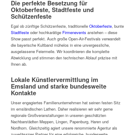
Die perfekte Besetzung für
Oktoberfeste, Stadtfeste und
Schützenfeste
Egal ob zünftige Schützenfeste, traditionelle
Oktoberfeste
, bunte
Stadtfeste
oder hochkarätige
Firmenevents
anstehen – diese
Show passt perfekt. Auch große Open-Air-Festivals verwandelt
die bayerische Kultband mühelos in eine unvergessliche,
ausgelassene Feiermeile. Wir koordinieren die komplette
Abwicklung und stimmen den technischen Ablauf präzise mit
Ihnen ab.
Lokale Künstlervermittlung im
Emsland
und starke bundesweite
Kontakte
Unser engagiertes Familienunternehmen hat seinen festen Sitz
im emsländischen Lathen. Daher realisieren wir sehr gerne
regionale Großveranstaltungen in unseren geschätzten
Nachbarstädten Meppen, Lingen, Papenburg, Haren und
Nordhorn. Gleichzeitig agiert unsere renommierte Agentur als
zuverlässiger Partner für eine erfolgreiche, bundesweite