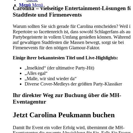
Menü
Menü
Carolina – vielseitige Entertainment-Lösungen fü
Stadtfeste und Firmenevents
Warum sollten Sie sich gerade für Carolina entscheiden? Weil ih
Repertoire so facettenreich ist, dass sowohl Schlagerfans als auc
Partybegeisterte in vollem Umfang genießen können. Während s
auf gewaltigen Stadtfesten die Massen bewegt, sorgt sie bei
Firmenevents für den nötigen Glamour-Faktor.
Einige ihrer bekanntesten Titel und Live-Highlights:
„Inselkind“ (der ultimative Party-Hit)
„Alles egal“
„Malle, wir sind wieder da“
Diverse Cover-Medleys der größten Party-Klassiker
Ihr direkter Weg zur Buchung über die MH-
Eventagentur
Jetzt Carolina Peukmann buchen
Damit Ihr Event ein voller Erfolg wird, übernimmt die MH-
Eventagentur die gesamte Abwicklung für Sie. Falls Sie Fragen