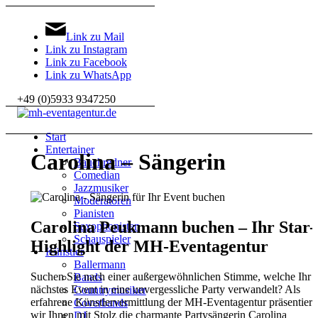
Link zu Mail
Link zu Instagram
Link zu Facebook
Link zu WhatsApp
+49 (0)5933 9347250
Start
Entertainer
Carolina – Sängerin
Bauchredner
Comedian
Jazzmusiker
Moderatoren
Pianisten
Carolina Peukmann buchen – Ihr Star-
Saxophonisten
Schauspieler
Highlight der MH-Eventagentur
Künstler
Ballermann
Suchen Sie nach einer außergewöhnlichen Stimme,
welche Ihr
Bands
nächstes Event in eine unvergessliche Party verwandelt?
Als
Countrymusiker
erfahrene
Künstlervermittlung der MH-Eventagentur
präsentiere
Coverbands
wir Ihnen mit Stolz die charmante Partysängerin
Carolina
DJ