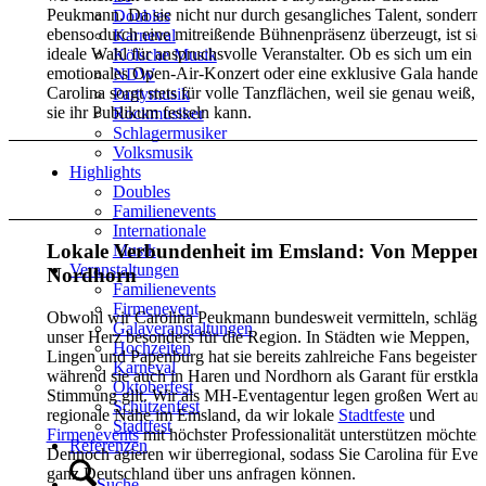
Peukmann
.
Da sie nicht nur durch gesangliches Talent,
sondern
Doubles
ebenso durch eine mitreißende Bühnenpräsenz überzeugt,
ist sie
Karneval
ideale Wahl für anspruchsvolle Veranstalter.
Ob es sich um ein
Kölsche Musik
emotionales Open-Air-Konzert oder eine exklusive Gala handelt
NDW
Carolina sorgt stets für volle Tanzflächen,
weil sie genau weiß,
w
Partymusik
sie ihr Publikum fesseln kann.
Rockmusiker
Schlagermusiker
Volksmusik
Künstleranfrage Kontakt
Highlights
Doubles
Familienevents
Internationale
Lokale Verbundenheit im Emsland: Von Meppen 
Musik
Veranstaltungen
Nordhorn
Familienevents
Firmenevent
Obwohl wir Carolina Peukmann bundesweit vermitteln, schlägt
Galaveranstaltungen
unser Herz besonders für die Region. In Städten wie Meppen,
Hochzeiten
Lingen und Papenburg hat sie bereits zahlreiche Fans begeistert,
Karneval
während sie auch in Haren und Nordhorn als Garant für erstklas
Oktoberfest
Stimmung gilt. Wir als MH-Eventagentur legen großen Wert auf
Schützenfest
regionale Nähe im Emsland, da wir lokale
Stadtfeste
und
Stadtfest
Firmenevents
mit höchster Professionalität unterstützen möchten
Referenzen
Dennoch agieren wir überregional, sodass Sie Carolina für Even
ganz Deutschland über uns anfragen können.
Suche